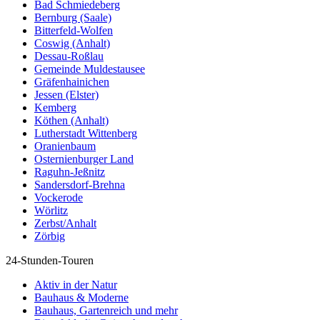
Bad Schmiedeberg
Bernburg (Saale)
Bitterfeld-Wolfen
Coswig (Anhalt)
Dessau-Roßlau
Gemeinde Muldestausee
Gräfenhainichen
Jessen (Elster)
Kemberg
Köthen (Anhalt)
Lutherstadt Wittenberg
Oranienbaum
Osternienburger Land
Raguhn-Jeßnitz
Sandersdorf-Brehna
Vockerode
Wörlitz
Zerbst/Anhalt
Zörbig
24-Stunden-Touren
Aktiv in der Natur
Bauhaus & Moderne
Bauhaus, Gartenreich und mehr