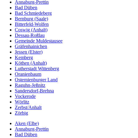
Annaburg-Prettin
Bad Düben
Bad Schmiedeberg
Bernburg (Saale)
Bitterfeld-Wolfen
Coswig (Anhalt)
Dessau-Roßlau
Gemeinde Muldestausee
Gräfenhainichen
Jessen (Elster)
Kemberg
Köthen (Anhalt)
Lutherstadt Wittenberg
Oranienbaum
Osternienburger Land
Raguhn-Jeßnitz
Sandersdorf-Brehna
Vockerode
Wörlitz
Zerbst/Anhalt
Zörbig
Aken (Elbe)
Annaburg-Prettin
Bad Düben