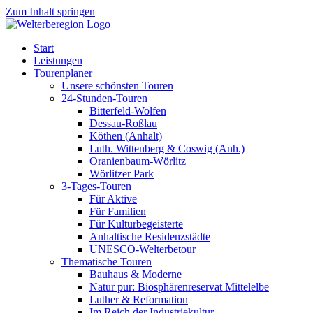
Zum Inhalt springen
Start
Leistungen
Tourenplaner
Unsere schönsten Touren
24-Stunden-Touren
Bitterfeld-Wolfen
Dessau-Roßlau
Köthen (Anhalt)
Luth. Wittenberg & Coswig (Anh.)
Oranienbaum-Wörlitz
Wörlitzer Park
3-Tages-Touren
Für Aktive
Für Familien
Für Kulturbegeisterte
Anhaltische Residenzstädte
UNESCO-Welterbetour
Thematische Touren
Bauhaus & Moderne
Natur pur: Biosphärenreservat Mittelelbe
Luther & Reformation
Im Reich der Industriekultur