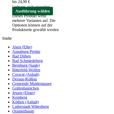
bis 24,90 €
Lieferzeit: nicht angegeben
Ausführung wählen
Dieses Produkt weist
mehrere Varianten auf. Die
Optionen können auf der
Produktseite gewählt werden
Städte
Aken (Elbe)
Annaburg-Prettin
Bad Düben
Bad Schmiedeberg
Bernburg (Saale)
Bitterfeld-Wolfen
Coswig (Anhalt)
Dessau-Roßlau
Gemeinde Muldestausee
Gräfenhainichen
Jessen (Elster)
Kemberg
Köthen (Anhalt)
Lutherstadt Wittenberg
Oranienbaum