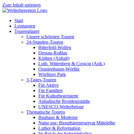
Zum Inhalt springen
Start
Leistungen
Tourenplaner
Unsere schönsten Touren
24-Stunden-Touren
Bitterfeld-Wolfen
Dessau-Roßlau
Köthen (Anhalt)
Luth. Wittenberg & Coswig (Anh.)
Oranienbaum-Wörlitz
Wörlitzer Park
3-Tages-Touren
Für Aktive
Für Familien
Für Kulturbegeisterte
Anhaltische Residenzstädte
UNESCO-Welterbetour
Thematische Touren
Bauhaus & Moderne
Natur pur: Biosphärenreservat Mittelelbe
Luther & Reformation
Im Reich der Industriekultur