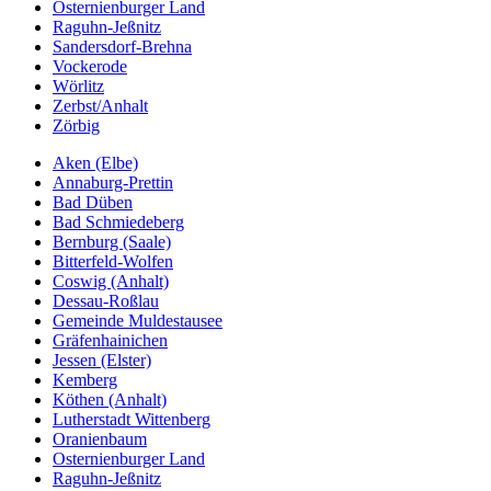
Osternienburger Land
Raguhn-Jeßnitz
Sandersdorf-Brehna
Vockerode
Wörlitz
Zerbst/Anhalt
Zörbig
Aken (Elbe)
Annaburg-Prettin
Bad Düben
Bad Schmiedeberg
Bernburg (Saale)
Bitterfeld-Wolfen
Coswig (Anhalt)
Dessau-Roßlau
Gemeinde Muldestausee
Gräfenhainichen
Jessen (Elster)
Kemberg
Köthen (Anhalt)
Lutherstadt Wittenberg
Oranienbaum
Osternienburger Land
Raguhn-Jeßnitz