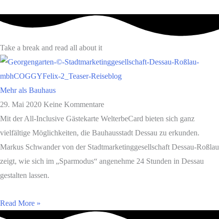
Take a break and read all about it
Mehr als Bauhaus
29. Mai 2020
Keine Kommentare
Mit der All-Inclusive Gästekarte WelterbeCard bieten sich ganz
vielfältige Möglichkeiten, die Bauhausstadt Dessau zu erkunden.
Markus Schwander von der Stadtmarketinggesellschaft Dessau-Roßlau
zeigt, wie sich im „Sparmodus“ angenehme 24 Stunden in Dessau
gestalten lassen.
Read More »