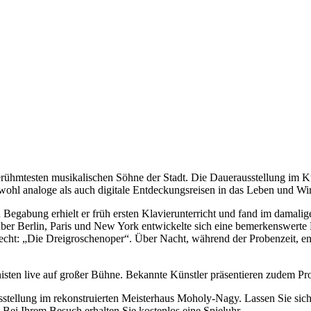
berühmtesten musikalischen Söhne der Stadt. Die Dauerausstellung im
owohl analoge als auch digitale Entdeckungsreisen in das Leben und 
Begabung erhielt er früh ersten Klavierunterricht und fand im damalig
u über Berlin, Paris und New York entwickelte sich eine bemerkenswert
echt: „Die Dreigroschenoper“. Über Nacht, während der Probenzeit, en
nisten live auf großer Bühne. Bekannte Künstler präsentieren zudem 
usstellung im rekonstruierten Meisterhaus Moholy-Nagy. Lassen Sie sich
Bei Ihrem Besuch erhalten Sie kostenlos eine Spieluhr.