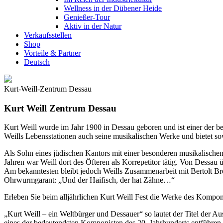
Wellness in der Dübener Heide
Genießer-Tour
Aktiv in der Natur
Verkaufsstellen
Shop
Vorteile & Partner
Deutsch
Kurt-Weill-Zentrum Dessau
Kurt Weill Zentrum Dessau
Kurt Weill wurde im Jahr 1900 in Dessau geboren und ist einer der 
Weills Lebensstationen auch seine musikalischen Werke und bietet s
Als Sohn eines jüdischen Kantors mit einer besonderen musikalischen 
Jahren war Weill dort des Öfteren als Korrepetitor tätig. Von Dessa
Am bekanntesten bleibt jedoch Weills Zusammenarbeit mit Bertolt Br
Ohrwurmgarant: „Und der Haifisch, der hat Zähne…“
Erleben Sie beim alljährlichen Kurt Weill Fest die Werke des Kompo
„Kurt Weill – ein Weltbürger und Dessauer“ so lautet der Titel der A
eines der bedeutendsten Komponisten des 20. Jahrhunderts entführen. 