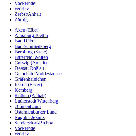
Vockerode
Wörlitz
Zerbst/Anhalt
Zörbig
Aken (Elbe)
Annaburg-Prettin
Bad Düben
Bad Schmiedeberg
Bernburg (Saale)
Bitterfeld-Wolfen
Coswig (Anhalt)
Dessau-Roßlau
Gemeinde Muldestausee
Gräfenhainichen
Jessen (Elster)
Kemberg
Köthen (Anhalt)
Lutherstadt Wittenberg
Oranienbaum
Osternienburger Land
Raguhn-Jeßnitz
Sandersdorf-Brehna
Vockerode
Wörlitz