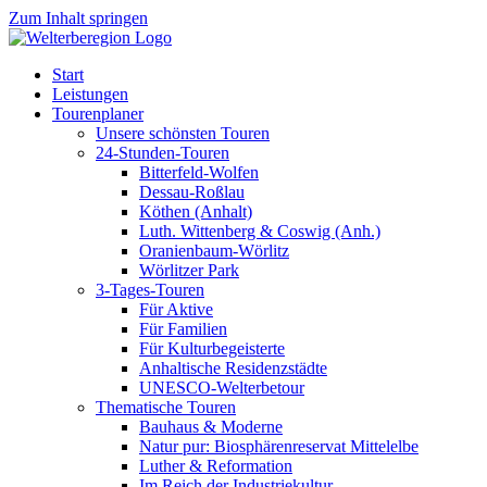
Zum Inhalt springen
Start
Leistungen
Tourenplaner
Unsere schönsten Touren
24-Stunden-Touren
Bitterfeld-Wolfen
Dessau-Roßlau
Köthen (Anhalt)
Luth. Wittenberg & Coswig (Anh.)
Oranienbaum-Wörlitz
Wörlitzer Park
3-Tages-Touren
Für Aktive
Für Familien
Für Kulturbegeisterte
Anhaltische Residenzstädte
UNESCO-Welterbetour
Thematische Touren
Bauhaus & Moderne
Natur pur: Biosphärenreservat Mittelelbe
Luther & Reformation
Im Reich der Industriekultur