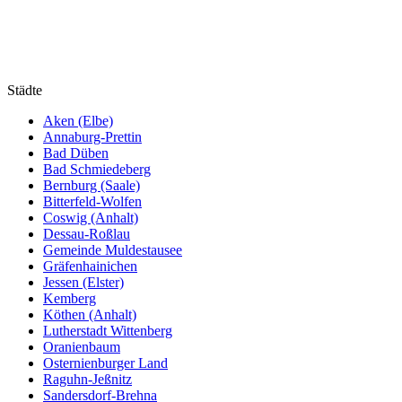
Städte
Aken (Elbe)
Annaburg-Prettin
Bad Düben
Bad Schmiedeberg
Bernburg (Saale)
Bitterfeld-Wolfen
Coswig (Anhalt)
Dessau-Roßlau
Gemeinde Muldestausee
Gräfenhainichen
Jessen (Elster)
Kemberg
Köthen (Anhalt)
Lutherstadt Wittenberg
Oranienbaum
Osternienburger Land
Raguhn-Jeßnitz
Sandersdorf-Brehna