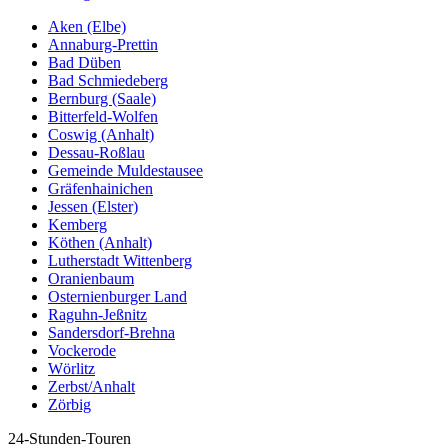
Aken (Elbe)
Annaburg-Prettin
Bad Düben
Bad Schmiedeberg
Bernburg (Saale)
Bitterfeld-Wolfen
Coswig (Anhalt)
Dessau-Roßlau
Gemeinde Muldestausee
Gräfenhainichen
Jessen (Elster)
Kemberg
Köthen (Anhalt)
Lutherstadt Wittenberg
Oranienbaum
Osternienburger Land
Raguhn-Jeßnitz
Sandersdorf-Brehna
Vockerode
Wörlitz
Zerbst/Anhalt
Zörbig
24-Stunden-Touren