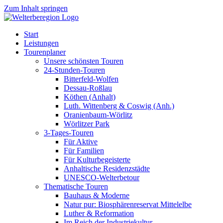
Zum Inhalt springen
Start
Leistungen
Tourenplaner
Unsere schönsten Touren
24-Stunden-Touren
Bitterfeld-Wolfen
Dessau-Roßlau
Köthen (Anhalt)
Luth. Wittenberg & Coswig (Anh.)
Oranienbaum-Wörlitz
Wörlitzer Park
3-Tages-Touren
Für Aktive
Für Familien
Für Kulturbegeisterte
Anhaltische Residenzstädte
UNESCO-Welterbetour
Thematische Touren
Bauhaus & Moderne
Natur pur: Biosphärenreservat Mittelelbe
Luther & Reformation
Im Reich der Industriekultur