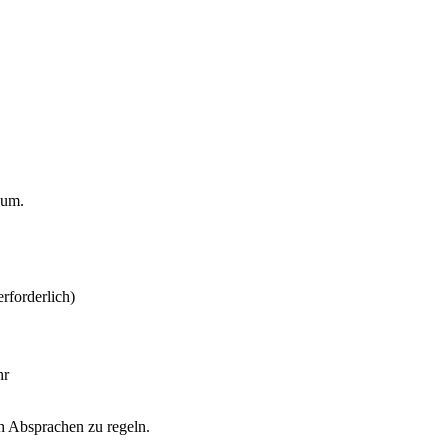
eum.
rforderlich)
hr
h Absprachen zu regeln.