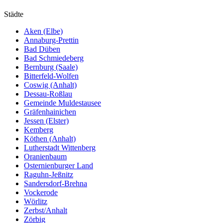
Städte
Aken (Elbe)
Annaburg-Prettin
Bad Düben
Bad Schmiedeberg
Bernburg (Saale)
Bitterfeld-Wolfen
Coswig (Anhalt)
Dessau-Roßlau
Gemeinde Muldestausee
Gräfenhainichen
Jessen (Elster)
Kemberg
Köthen (Anhalt)
Lutherstadt Wittenberg
Oranienbaum
Osternienburger Land
Raguhn-Jeßnitz
Sandersdorf-Brehna
Vockerode
Wörlitz
Zerbst/Anhalt
Zörbig